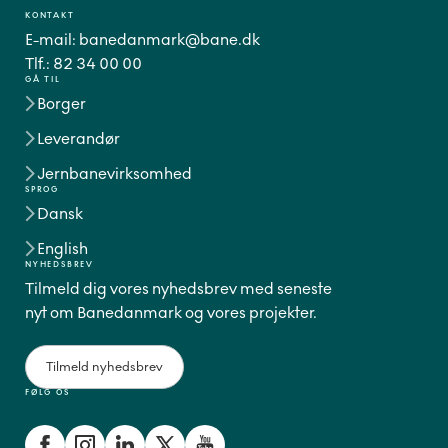
KONTAKT
E-mail:
banedanmark@bane.dk
Tlf.:
82 34 00 00
GÅ TIL
Borger
Leverandør
Jernbanevirksomhed
SPROG
Dansk
English
NYHEDSBREV
Tilmeld dig vores nyhedsbrev med seneste
nyt om Banedanmark og vores projekter.
Tilmeld nyhedsbrev
FØLG OS