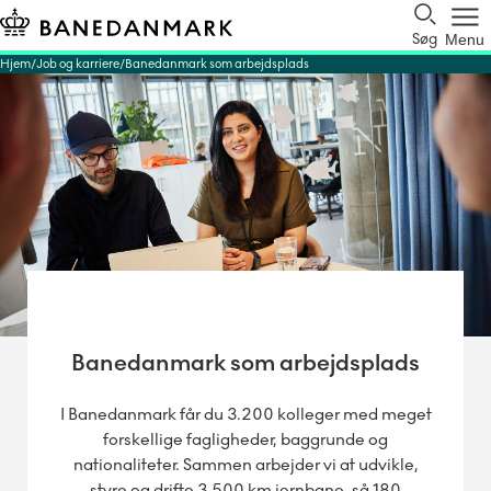
Søg
Menu
Hjem
Job og karriere
Banedanmark som arbejdsplads
Banedanmark som arbejdsplads
I Banedanmark får du 3.200 kolleger med meget
forskellige fagligheder, baggrunde og
nationaliteter. Sammen arbejder vi at udvikle,
styre og drifte 3.500 km jernbane, så 180