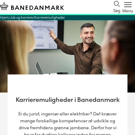
Søg
Menu
Hjem
Job og karriere
Karrieremuligheder
Karrieremuligheder i Banedanmark
Er du jurist, ingeniør eller elektriker? Det kræver
mange forskellige kompetencer at udvikle og
drive fremtidens grønne jernbane. Derfor har vi
brug for dygtige kolleger inden for mange