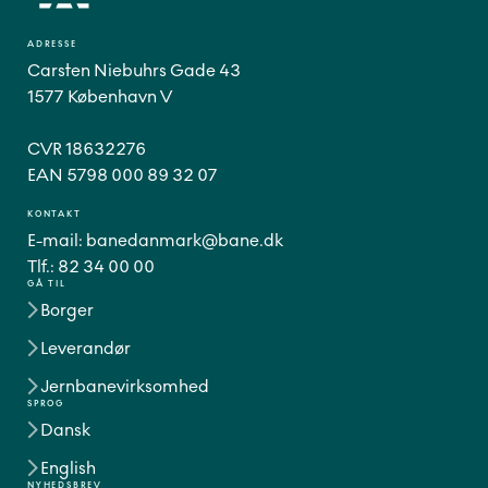
ADRESSE
Carsten Niebuhrs Gade 43
1577 København V
CVR 18632276
EAN 5798 000 89 32 07
KONTAKT
E-mail:
banedanmark@bane.dk
Tlf.:
82 34 00 00
GÅ TIL
Borger
Leverandør
Jernbanevirksomhed
SPROG
Dansk
English
NYHEDSBREV