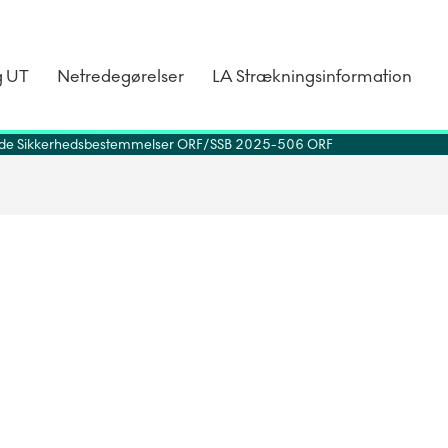
g UT
Netredegørelser
LA Strækningsinformation
de Sikkerhedsbestemmelser ORF
SSB 2025-506 ORF