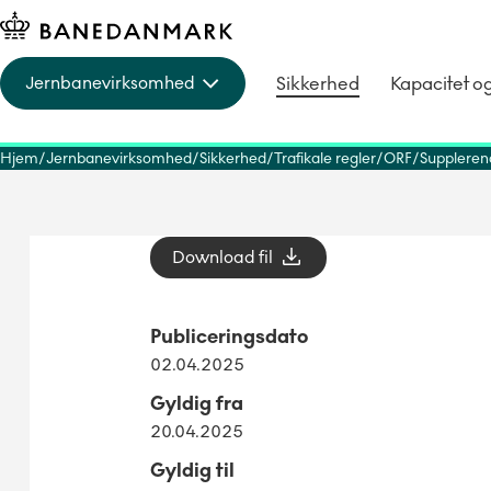
Sikkerhed
Kapacitet o
Jernbanevirksomhed
Hjem
Jernbanevirksomhed
Sikkerhed
Trafikale regler
ORF
Suppleren
Download fil
Publiceringsdato
02.04.2025
Gyldig fra
20.04.2025
Gyldig til