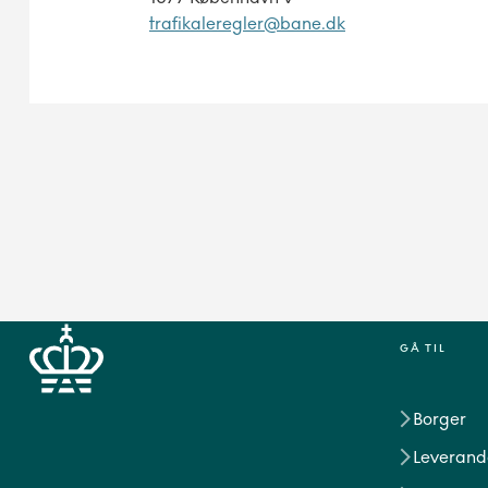
trafikaleregler@bane.dk
GÅ TIL
Borger
Leverand