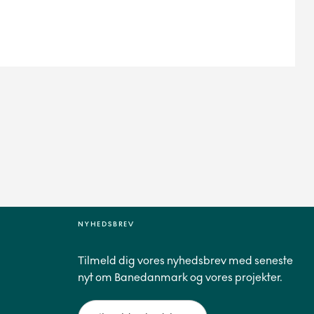
NYHEDSBREV
Tilmeld dig vores nyhedsbrev med seneste
nyt om Banedanmark og vores projekter.