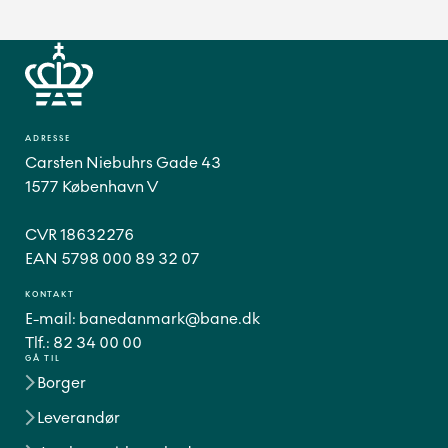
ADRESSE
Carsten Niebuhrs Gade 43
1577 København V
CVR 18632276
EAN 5798 000 89 32 07
KONTAKT
E-mail:
banedanmark@bane.dk
Tlf.:
82 34 00 00
GÅ TIL
Borger
Leverandør