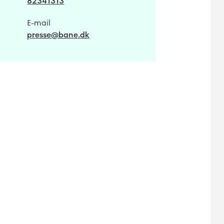
82341313
E-mail
presse@bane.dk