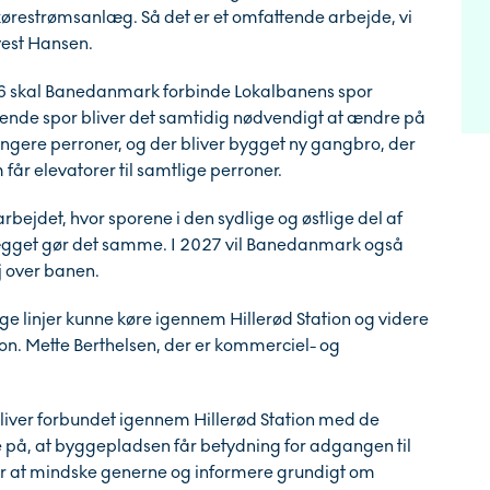
ørestrømsanlæg. Så det er et omfattende arbejde, vi
lvest Hansen.
2026 skal Banedanmark forbinde Lokalbanens spor
nde spor bliver det samtidig nødvendigt at ændre på
længere perroner, og der bliver bygget ny gangbro, der
 får elevatorer til samtlige perroner.
ejdet, hvor sporene i den sydlige og østlige del af
lægget gør det samme. I 2027 vil Banedanmark også
 over banen.
ige linjer kunne køre igennem Hillerød Station og videre
on. Mette Berthelsen, der er kommerciel- og
or bliver forbundet igennem Hillerød Station med de
på, at byggepladsen får betydning for adgangen til
 for at mindske generne og informere grundigt om