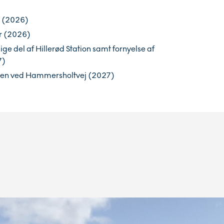
2 (2026)
r (2026)
ige del af Hillerød Station samt fornyelse af
7)
roen ved Hammersholtvej (2027)