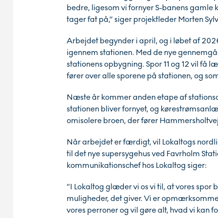
bedre, ligesom vi fornyer S-banens gamle k
tager fat på,” siger projektleder Morten Sy
Arbejdet begynder i april, og i løbet af 
igennem stationen. Med de nye gennemgåe
stationens opbygning. Spor 11 og 12 vil få 
fører over alle sporene på stationen, og som
Næste år kommer anden etape af stationsarb
stationen bliver fornyet, og kørestrømsan
omisolere broen, der fører Hammersholtvej
Når arbejdet er færdigt, vil Lokaltogs nordl
til det nye supersygehus ved Favrholm Stati
kommunikationschef hos Lokaltog siger:
”I Lokaltog glæder vi os vi til, at vores sp
muligheder, det giver. Vi er opmærksomme 
vores perroner og vil gøre alt, hvad vi kan