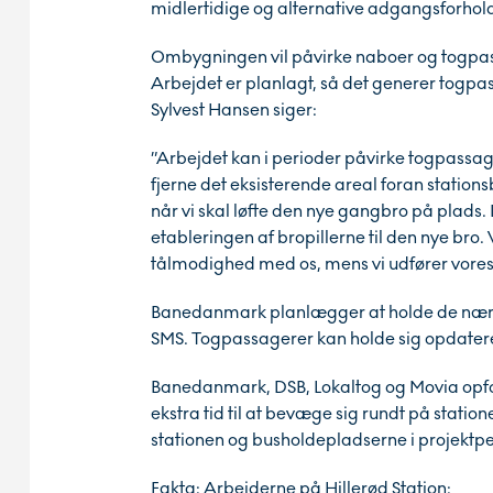
midlertidige og alternative adgangsforhol
Ombygningen vil påvirke naboer og togpas
Arbejdet er planlagt, så det generer togpa
Sylvest Hansen siger:
”Arbejdet kan i perioder påvirke togpassag
fjerne det eksisterende areal foran statio
når vi skal løfte den nye gangbro på plads.
etableringen af bropillerne til den nye bro.
tålmodighed med os, mens vi udfører vores 
Banedanmark planlægger at holde de nærm
SMS. Togpassagerer kan holde sig opdater
Banedanmark, DSB, Lokaltog og Movia opfor
ekstra tid til at bevæge sig rundt på statio
stationen og busholdepladserne i projektper
Fakta: Arbejderne på Hillerød Station: