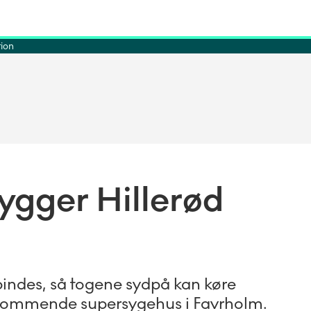
ion
gger Hillerød
rbindes, så togene sydpå kan køre
t kommende supersygehus i Favrholm.