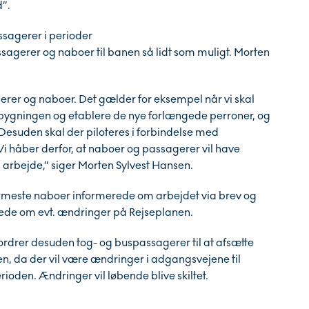
d”.
sagerer i perioder
ssagerer og naboer til banen så lidt som muligt. Morten
erer og naboer. Det gælder for eksempel når vi skal
nsbygningen og etablere de nye forlængede perroner, og
 Desuden skal der piloteres i forbindelse med
 Vi håber derfor, at naboer og passagerer vil have
arbejde,” siger Morten Sylvest Hansen.
este naboer informerede om arbejdet via brev og
ede om evt. ændringer på Rejseplanen.
drer desuden tog- og buspassagerer til at afsætte
nen, da der vil være ændringer i adgangsvejene til
ioden. Ændringer vil løbende blive skiltet.