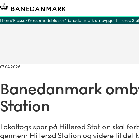
Hjem
Presse
Pressemeddelelser
Banedanmark ombygger Hillerød Stat
07.04.2026
Banedanmark omby
Station
Lokaltogs spor på Hillerød Station skal fo
gennem Hillerød Station og videre til de