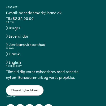
KONTAKT
E-mail:
banedanmark@bane.dk
Tlf.:
82 34 00 00
GÅ TIL
Borger
Leverandør
Jernbanevirksomhed
SPROG
Dansk
English
NYHEDSBREV
Tilmeld dig vores nyhedsbrev med seneste
nyt om Banedanmark og vores projekter.
Tilmeld nyhedsbrev
FØLG OS