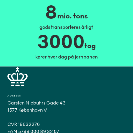
8
mio. tons
gods transporteres årligt
3000
tog
kører hver dag på jernbanen
ADRESSE
Carsten Niebuhrs Gade 43
1577 København V
CVR 18632276
EAN 5798 000 89 32 07