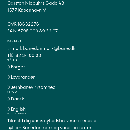
Carsten Niebuhrs Gade 43
1577 København V
CVR 18632276
EAN 5798 000 89 32 07
KONTAKT
E-mail:
banedanmark@bane.dk
Tlf.:
82 34 00 00
GÅ TIL
Borger
Leverandør
Jernbanevirksomhed
SPROG
Dansk
English
NYHEDSBREV
Tilmeld dig vores nyhedsbrev med seneste
nyt om Banedanmark og vores projekter.