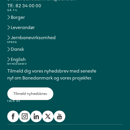
Tlf.:
82 34 00 00
GÅ TIL
Borger
Leverandør
Jernbanevirksomhed
SPROG
Dansk
English
NYHEDSBREV
Tilmeld dig vores nyhedsbrev med seneste
nyt om Banedanmark og vores projekter.
Tilmeld nyhedsbrev
FØLG OS