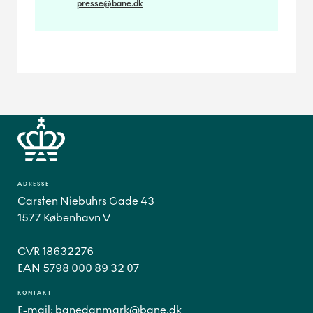
presse@bane.dk
ADRESSE
Carsten Niebuhrs Gade 43
1577 København V
CVR 18632276
EAN 5798 000 89 32 07
KONTAKT
E-mail:
banedanmark@bane.dk