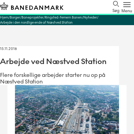
Søg
Menu
Hjem
Borger
Baneprojekter
Ringsted-Femern Banen
Nyheder
Arbejde i den nordlige ende af Næstved Station
15.11.2018
Arbejde ved Næstved Station
Flere forskellige arbejder starter nu op på
Næstved Station