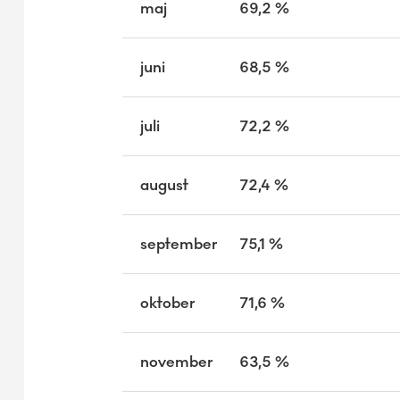
maj
69,2 %
juni
68,5 %
juli
72,2 %
august
72,4 %
september
75,1 %
oktober
71,6 %
november
63,5 %