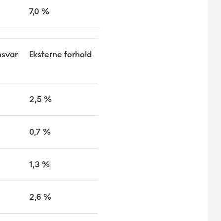
7,0 %
svar
Eksterne forhold
2,5 %
0,7 %
1,3 %
2,6 %