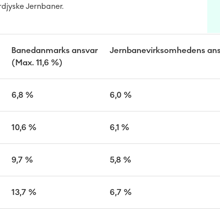
rdjyske Jernbaner.
Banedanmarks ansvar
Jernbanevirksomhedens ans
(Max. 11,6 %)
6,8 %
6,0 %
10,6 %
6,1 %
9,7 %
5,8 %
13,7 %
6,7 %