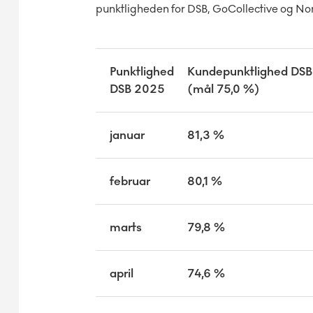
punktligheden for DSB, GoCollective og No
Punktlighed
Kundepunktlighed DSB
DSB 2025
(mål 75,0 %)
januar
81,3 %
februar
80,1 %
marts
79,8 %
april
74,6 %