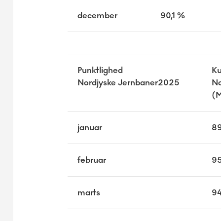
december
90,1 %
Punktlighed
Ku
Nordjyske Jernbaner2025
No
(M
januar
89
februar
9
marts
9