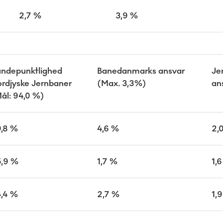
2,7 %
3,9 %
ndepunktlighed
Banedanmarks ansvar
Je
rdjyske Jernbaner
(Max. 3,3%)
an
ål: 94,0 %)
,8 %
4,6 %
2,
5,9 %
1,7 %
1,
4,4 %
2,7 %
1,