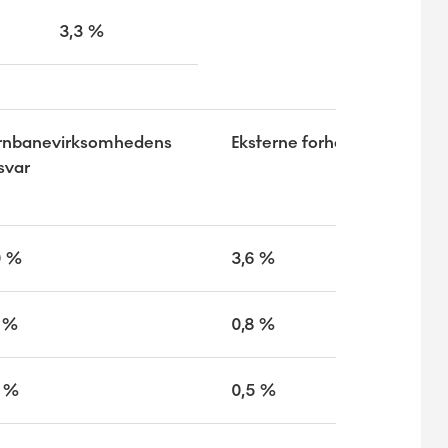
3,3 %
rnbanevirksomhedens
Eksterne forhold
svar
0 %
3,6 %
6 %
0,8 %
9 %
0,5 %