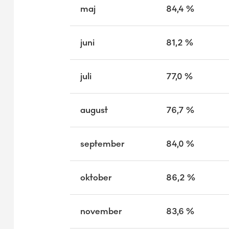
maj
84,4 %
juni
81,2 %
juli
77,0 %
august
76,7 %
september
84,0 %
oktober
86,2 %
november
83,6 %