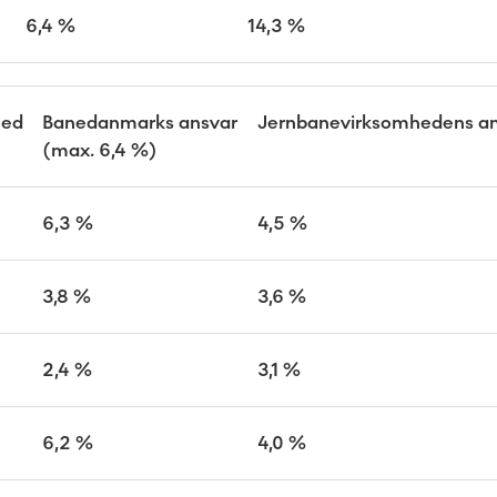
6,4 %
14,3 %
hed
Banedanmarks ansvar
Jernbanevirksomhedens an
(max. 6,4 %)
6,3 %
4,5 %
3,8 %
3,6 %
2,4 %
3,1 %
6,2 %
4,0 %