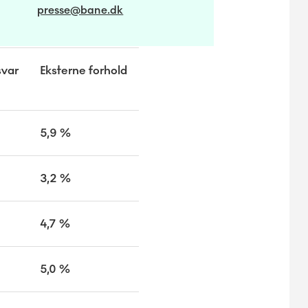
presse@bane.dk
var
Eksterne forhold
5,9 %
3,2 %
4,7 %
5,0 %