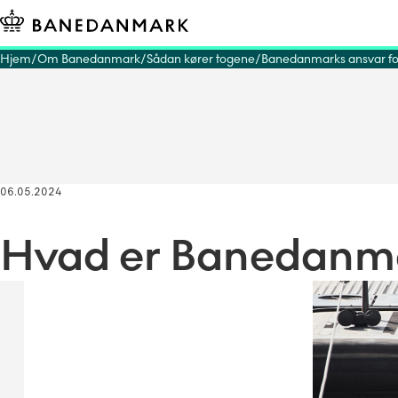
Hjem
Om Banedanmark
Sådan kører togene
Banedanmarks ansvar fo
06.05.2024
Hvad er Banedanm