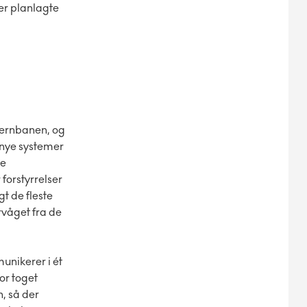
 er planlagte
fjernbanen, og
 nye systemer
re
forstyrrelser
gt de fleste
rvåget fra de
unikerer i ét
or toget
, så der