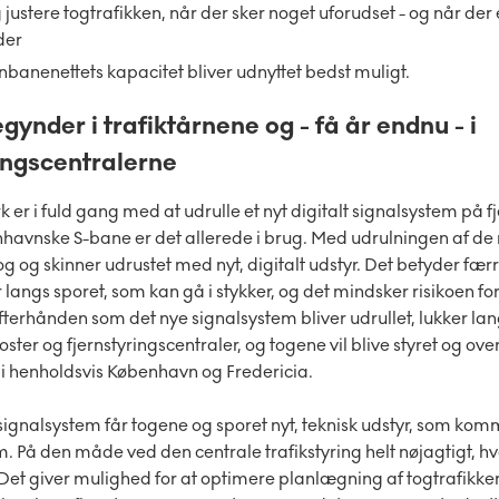
g justere togtrafikken, når der sker noget uforudset - og når der
der
ernbanenettets kapacitet bliver udnyttet bedst muligt.
gynder i trafiktårnene og - få år endnu - i
ingscentralerne
r i fuld gang med at udrulle et nyt digitalt signalsystem på 
havnske S-bane er det allerede i brug.
Med udrulningen af de
og og skinner udrustet med nyt, digitalt udstyr. Det betyder fær
angs sporet, som kan gå i stykker, og det mindsker risikoen for 
 Efterhånden som det nye signalsystem bliver udrullet, lukker lan
r og fjernstyringscentraler, og togene vil blive styret og ove
e i henholdsvis København og Fredericia.
ignalsystem får togene og sporet nyt, teknisk udstyr, som komm
. På den måde ved den centrale trafikstyring helt nøjagtigt, hv
 Det giver mulighed for at optimere planlægning af togtrafikken