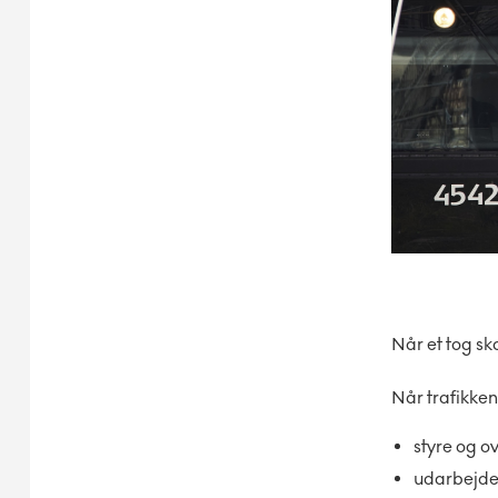
Når et tog ska
Når trafikken
styre og o
udarbejde