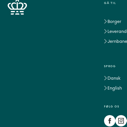
GÅ TIL
Borger
Leverand
Jernbane
SPROG
Dansk
English
FØLG OS