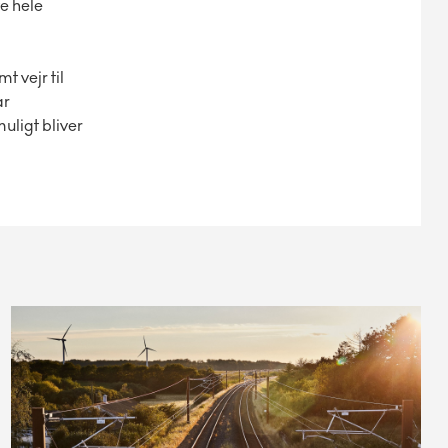
e hele
 vejr til
ar
uligt bliver