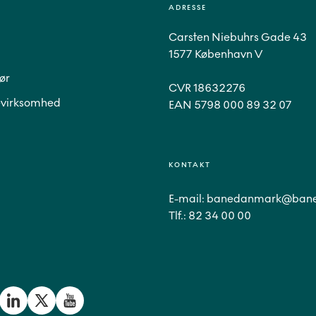
ADRESSE
Carsten Niebuhrs Gade 43
1577 København V
ør
CVR 18632276
virksomhed
EAN 5798 000 89 32 07
KONTAKT
E-mail:
banedanmark@bane
Tlf.:
82 34 00 00