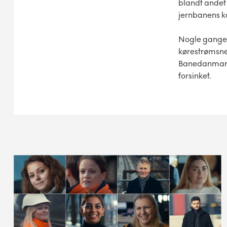
blandt andet 
jernbanens k
Nogle gange s
kørestrømsnedr
Banedanmark u
forsinket.