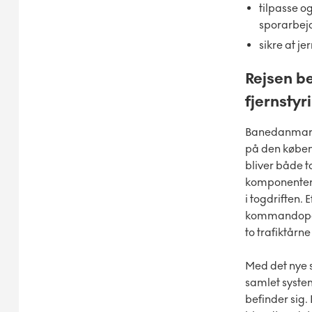
tilpasse o
sporarbej
sikre at j
Rejsen be
fjernstyr
Banedanmark e
på den køben
bliver både t
komponenter l
i togdriften.
kommandoposte
to trafiktårn
Med det nye s
samlet system
befinder sig.