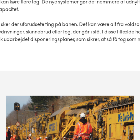
kan køre flere tog. De nye systemer gør det nemmere at udnytt
apacitet.
ker der uforudsete ting på banen. Det kan være alt fra voldsomt
ivninger, skinnebrud eller tog, der går i stå. I disse tilfælde h
darbejdet disponeringsplaner, som sikrer, at så få tog som m