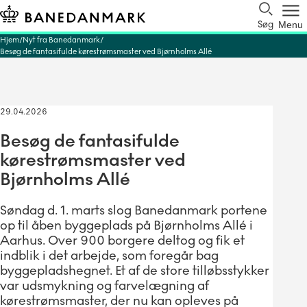
Søg
Menu
Hjem
Nyt fra Banedanmark
Besøg de fantasifulde kørestrømsmaster ved Bjørnholms Allé
29.04.2026
Besøg de fantasifulde
kørestrømsmaster ved
Bjørnholms Allé
Søndag d. 1. marts slog Banedanmark portene
op til åben byggeplads på Bjørnholms Allé i
Aarhus. Over 900 borgere deltog og fik et
indblik i det arbejde, som foregår bag
byggepladshegnet. Et af de store tilløbsstykker
var udsmykning og farvelægning af
kørestrømsmaster, der nu kan opleves på