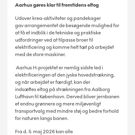
Aarhus gøres klar til fremtidens eltog
Udover krea-aktiviteter og pandekager
gav arrangementet de besøgende mulighed for
at få et indblik i de tekniske og praktiske
udfordringer ved at tilpasse broer til
elektrificering og komme helt tæt på arbejdet
med de store maskiner.
Aarhus H-projektet er nemlig sidste led i
elektrificeringen af den jyske hovedstrækning,
og når arbejdet er færdigt, kan der
indsættes eltog på strækningen fra Aalborg
Lufthavn til København. Derved bliver jernbanen
et endnu grønnere og mere miljøvenligt
transportvalg med mindre støj og bedre forhold
for naturen langs banen.
Fra d. 5. maj 2026 kan alle