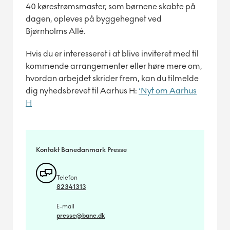
40 kørestrømsmaster, som børnene skabte på
dagen, opleves på byggehegnet ved
Bjørnholms Allé.
Hvis du er interesseret i at blive inviteret med
til
kommende arrangementer eller h
ø
re mere om,
hvordan arbejdet skrider frem, kan du tilmelde
dig nyhedsbrevet til Aarhus H:
‘Nyt om Aarhus
H
Kontakt Banedanmark Presse
Telefon
82341313
E-mail
presse@bane.dk