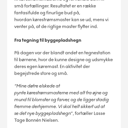
små fortællinger. Resultatet er en række
fantasifulde og finurlige bud på,
hvordan kørestrømsmaster kan se ud, mens vi
venter på, at de rigtige master flytter ind.
Fra tegning til byggepladshegn
På dagen var der blandt andet en tegnestation
til børnene, hvor de kunne designe og udsmykke
deres egen køremast. En aktivitet der
begejstrede store og små.
“Mine døtre elskede at
pynte kørestrømsmasterne med alt fra øjne og
mund til blomster og farver, og de ligger stadig
fremme derhjemme
.
Vi
skal
helt
sikkert
ud
at
se det nye byggepladshegn
”, fortæller Lasse
Tage Bonnén Nielsen.