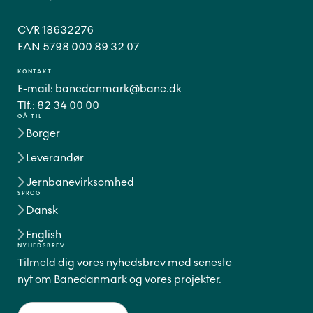
CVR 18632276
EAN 5798 000 89 32 07
KONTAKT
E-mail:
banedanmark@bane.dk
Tlf.:
82 34 00 00
GÅ TIL
Borger
Leverandør
Jernbanevirksomhed
SPROG
Dansk
English
NYHEDSBREV
Tilmeld dig vores nyhedsbrev med seneste
nyt om Banedanmark og vores projekter.