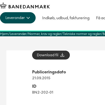
Indkøb, udbud, fakturering
Få a
Leverandør
Hjem
Leverandør
Normer, krav og regler
Tekniske normer og regler
B
Download fil
Publiceringsdato
21.09.2015
ID
BN2-202-01