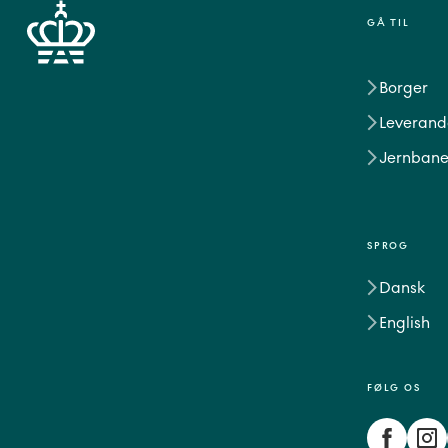
GÅ TIL
Borger
Leverand
Jernbane
SPROG
Dansk
English
FØLG OS