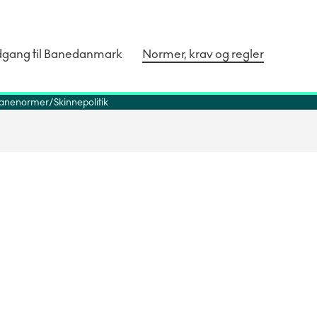
dgang til Banedanmark
Normer, krav og regler
anenormer
Skinnepolitik