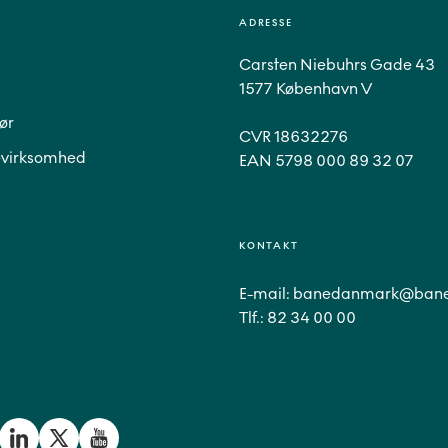
ADRESSE
Carsten Niebuhrs Gade 43
1577 København V
ør
CVR 18632276
virksomhed
EAN 5798 000 89 32 07
KONTAKT
E-mail:
banedanmark@bane
Tlf.:
82 34 00 00