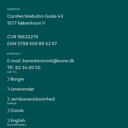
ADRESSE
Carsten Niebuhrs Gade 43
1577 København V
CVR 18632276
EAN 5798 000 89 32 07
KONTAKT
E-mail:
banedanmark@bane.dk
Tlf.:
82 34 00 00
GÅ TIL
Borger
Leverandør
Jernbanevirksomhed
SPROG
Dansk
English
NYHEDSBREV