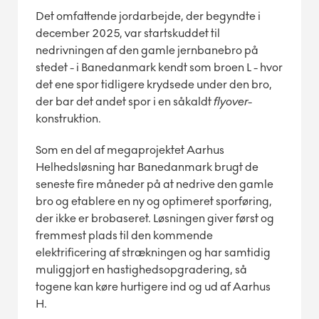
Det omfattende jordarbejde, der begyndte i
december 2025, var startskuddet til
nedrivningen af den gamle jernbanebro på
stedet - i Banedanmark kendt som broen L - hvor
det ene spor tidligere krydsede under den bro,
der bar det andet spor i en såkaldt
flyover
-
konstruktion.
Som en del af megaprojektet Aarhus
Helhedsløsning har Banedanmark brugt de
seneste fire måneder på at nedrive den gamle
bro og etablere en ny og optimeret sporføring,
der ikke er brobaseret. Løsningen giver først og
fremmest plads til den kommende
elektrificering af strækningen og har samtidig
muliggjort en hastighedsopgradering, så
togene kan køre hurtigere ind og ud af Aarhus
H.