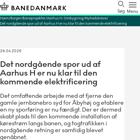
Søg
Menu
Hjem
Borger
Baneprojekter
Aarhus H: Ombygning
Nyhedsbreve
Det nordgående spor ud af Aarhus H er nu klar til den kommende elektrificering
28.04.2026
Det nordgående spor ud af
Aarhus H er nu klar til den
kommende elektrificering
Det omfattende arbejde med at fjerne den
gamle jernbanebro syd for Åbyhøj og etablere
en ny sporføring er nu færdigt. Der er dermed
skabt plads til den kommende installation af
kørestrøm langs banen, og togtrafikken i
nordgående retning er samtidig blevet
genåbnet.