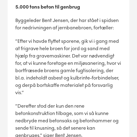
5.000 tons beton til genbrug
Byggeleder Bent Jensen, der har stået i spidsen
for nedrivningen af jernbanebroen, fortæller:
”Efter vi havde flyttet sporene, gik vi i gang med
at frigrave hele broen for jord og sand med
hjælp fra gravemaskiner. Det var nødvendigt
for, at vi kunne foretage en miljøsanering, hvor vi
bortfræsede broens gamle fugtisolering, der
bl.a. indeholdt asbest og kulbrinte-forbindelser,
og derpå bortskaffe materialet på forsvarlig
vis.”
”Derefter stod der kun den rene
betonkonstruktion tilbage, som vi så kunne
nedbryde med betonsaks og betonhammer og
sende til knusning, så det senere kan
genbruges,” siger Bent Jensen.