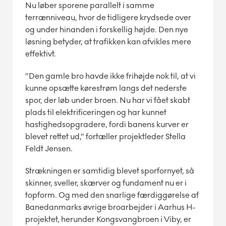
Nu løber sporene parallelt i samme
terrænniveau, hvor de tidligere krydsede over
og under hinanden i forskellig højde. Den nye
løsning betyder, at trafikken kan afvikles mere
effektivt.
”Den gamle bro havde ikke frihøjde nok til, at vi
kunne opsætte kørestrøm langs det nederste
spor, der løb under broen. Nu har vi fået skabt
plads til elektrificeringen og har kunnet
hastighedsopgradere, fordi banens kurver er
blevet rettet ud,” fortæller projektleder Stella
Feldt Jensen.
Strækningen er samtidig blevet sporfornyet, så
skinner, sveller, skærver og fundament nu er i
topform. Og med den snarlige færdiggørelse af
Banedanmarks øvrige broarbejder i Aarhus H-
projektet, herunder Kongsvangbroen i Viby, er