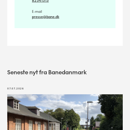
82341313
E-mail
presse@bane.dk
Seneste nyt fra Banedanmark
07.07.2026